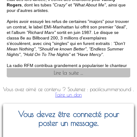
Rogers
, dont les tubes
"Crazy"
et
"What About Me"
, ainsi que
pour d'autres artistes.
Après avoir essuyé les refus de certaines "majors" pour trouver
un contrat, le label EMI-Manhattan lui offrit son premier "deal",
et l'album
"Richard Marx"
sortit en juin 1987. Le disque se
classa 8e au Billboard 200, 3 millions d'exemplaires
s'écoulèrent, avec cinq "singles" qui en furent extraits :
"Don't
Mean Nothing"
,
"Should've known Better"
,
"Endless Summer
Nights"
,
"Hold On To The Nights"
et
"Have Mercy"
.
La radio RFM contribua grandement a populariser le chanteur
dans notre hexagone, en le diffusant énormément.
Lire la suite ...
L'album s'ouvre sur le titre
"Should've Known Better"
(
Richard
Marx
), (3e au Billboard Hot 100), il s'agit d'un rock, très carte
Vous avez aimé ce contenu ? Soutenez : pacificsummersound .
postale Los Angeles, avec de très beaux arrangements et une
Faire un don
mélodie qui fait mouche dès la première écoute ;
"Don't Mean
Nothing"
(
Richard Marx
/
Bruce Gaitsch
) (3e au Billboard Hot
100) est le morceau de bravoure, très "highways", les guitares
Vous devez être connecté pour
rythmiques de
Bruce Gaitsch
et de
Joe Walsh
y font pour
beaucoup, et le solo de
Walsh
est superbe, les chœurs de
poster un message.
Marx
,
Randy Meisner
et
Timothy B. Schmit
sont merveilleux,
c'est aujourd'hui un classique ; la première douceur de cet
opus est
"Endless Summer Nights"
(
Richard Marx
) (2e au