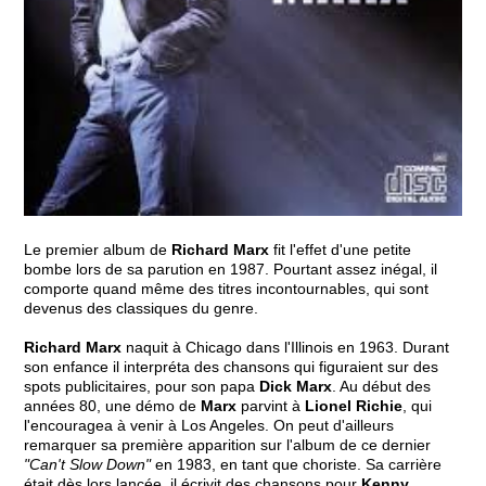
Le premier album de
Richard Marx
fit l'effet d'une petite
bombe lors de sa parution en 1987. Pourtant assez inégal, il
comporte quand même des titres incontournables, qui sont
devenus des classiques du genre.
Richard Marx
naquit à Chicago dans l'Illinois en 1963. Durant
son enfance il interpréta des chansons qui figuraient sur des
spots publicitaires, pour son papa
Dick Marx
. Au début des
années 80, une démo de
Marx
parvint à
Lionel Richie
, qui
l'encouragea à venir à Los Angeles. On peut d'ailleurs
remarquer sa première apparition sur l'album de ce dernier
"Can't Slow Down"
en 1983, en tant que choriste. Sa carrière
était dès lors lancée, il écrivit des chansons pour
Kenny